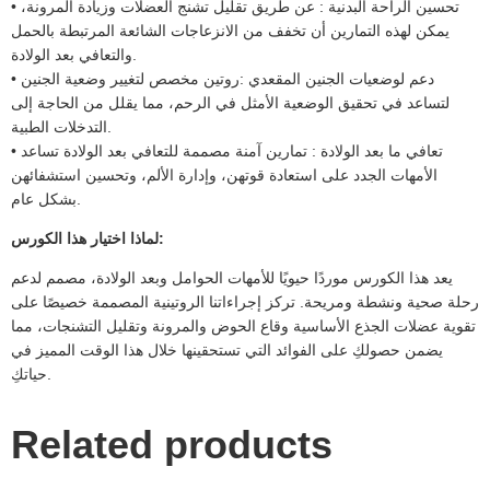
• تحسين الراحة البدنية : عن طريق تقليل تشنج العضلات وزيادة المرونة،
يمكن لهذه التمارين أن تخفف من الانزعاجات الشائعة المرتبطة بالحمل
والتعافي بعد الولادة.
• دعم لوضعيات الجنين المقعدي :روتين مخصص لتغيير وضعية الجنين
لتساعد في تحقيق الوضعية الأمثل في الرحم، مما يقلل من الحاجة إلى
التدخلات الطبية.
• تعافي ما بعد الولادة : تمارين آمنة مصممة للتعافي بعد الولادة تساعد
الأمهات الجدد على استعادة قوتهن، وإدارة الألم، وتحسين استشفائهن
بشكل عام.
لماذا اختيار هذا الكورس:
يعد هذا الكورس موردًا حيويًا للأمهات الحوامل وبعد الولادة، مصمم لدعم
رحلة صحية ونشطة ومريحة. تركز إجراءاتنا الروتينية المصممة خصيصًا على
تقوية عضلات الجذع الأساسية وقاع الحوض والمرونة وتقليل التشنجات، مما
يضمن حصولكِ على الفوائد التي تستحقينها خلال هذا الوقت المميز في
حياتكِ.
Related products