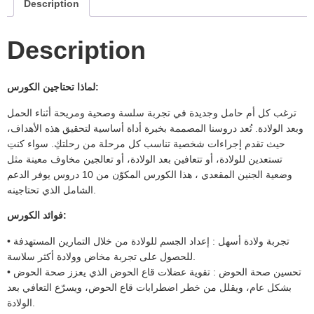
Description
Description
لماذا تحتاجين الكورس:
ترغب كل أم حامل وجديدة في تجربة سلسة وصحية ومريحة أثناء الحمل
وبعد الولادة. تُعد دروسنا المصممة بخبرة أداة أساسية لتحقيق هذه الأهداف،
حيث تقدم إجراءات شخصية تناسب كل مرحلة من رحلتكِ. سواء كنتِ
تستعدين للولادة، أو تتعافين بعد الولادة، أو تعالجين مخاوف معينة مثل
وضعية الجنين المقعدي ، هذا الكورس المكوّن من 10 دروس يوفر الدعم
الشامل الذي تحتاجينه.
فوائد الكورس:
• تجربة ولادة أسهل : إعداد الجسم للولادة من خلال التمارين المستهدفة
للحصول على تجربة مخاض وولادة أكثر سلاسة.
• تحسين صحة الحوض : تقوية عضلات قاع الحوض الذي يعزز صحة الحوض
بشكل عام، ويقلل من خطر اضطرابات قاع الحوض، ويسرّع التعافي بعد
الولادة.